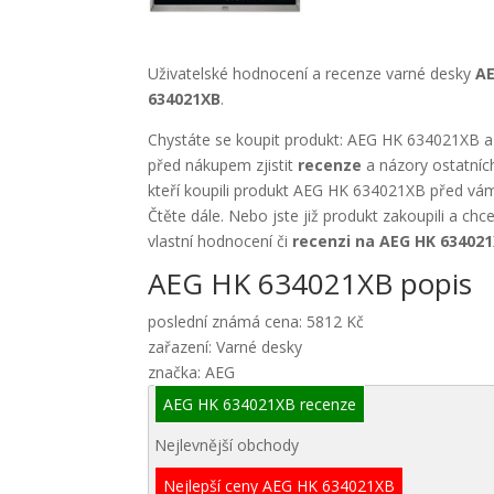
Uživatelské hodnocení a recenze varné desky
A
634021XB
.
Chystáte se koupit produkt: AEG HK 634021XB a 
před nákupem zjistit
recenze
a názory ostatníc
kteří koupili produkt AEG HK 634021XB před vám
Čtěte dále. Nebo jste již produkt zakoupili a chc
vlastní hodnocení či
recenzi na AEG HK 63402
AEG HK 634021XB popis
poslední známá cena: 5812 Kč
zařazení: Varné desky
značka: AEG
AEG HK 634021XB recenze
Nejlevnější obchody
Nejlepší ceny AEG HK 634021XB