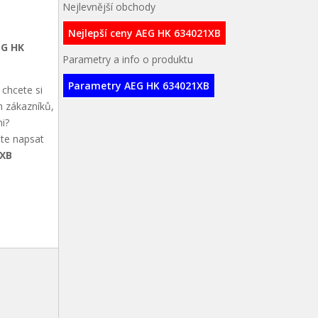
Nejlevnější obchody
Nejlepší ceny AEG HK 634021XB
EG HK
Parametry a info o produktu
Parametry AEG HK 634021XB
chcete si
h zákazníků,
i?
ete napsat
1XB