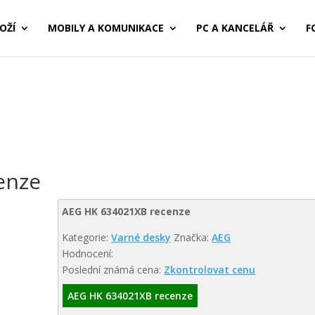
OŽÍ
MOBILY A KOMUNIKACE
PC A KANCELÁŘ
F
enze
AEG HK 634021XB recenze
Kategorie:
Varné desky
Značka:
AEG
Hodnocení:
Poslední známá cena:
Zkontrolovat cenu
AEG HK 634021XB recenze