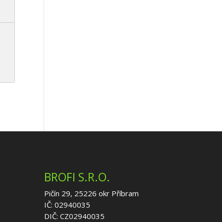
BROFI S.R.O.
Pičín 29, 25226 okr Příbram
IČ: 02940035
DIČ: CZ02940035