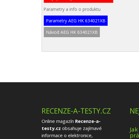
Parametry a info o produktu
Parametry AEG HK 634021XB
Návod AEG HK 634021XB
RECENZE-A-TESTY.CZ
NE
Online magazín
Recenze-a-
testy.cz
obsahuje zajímavé
Jak
prá
informace o elektronice,