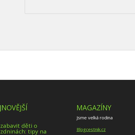
JNOVĚJŠÍ
MAGAZÍNY
Jsme velká rodina
 zabavit děti o
Blogcestnik.cz
zdninách: tipy na