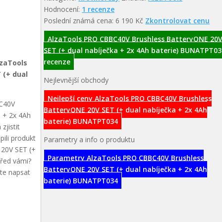
Hodnocení:
1 recenze
Poslední známá cena: 6 190 Kč
Zkontrolovat cenu
AlzaTools PRO CBBC40V Brushless BatteryONE 20
SET (+ dual nabíječka + 2x 4Ah baterie) BUNATPT03
recenze
lzaTools
 (+ dual
Nejlevnější obchody
Nejlepší ceny AlzaTools PRO CBBC40V Brushless
BC40V
BatteryONE 20V SET (+ dual nabíječka + 2x 4Ah
a + 2x 4Ah
baterie) BUNATPT034
jistit
pili produkt
Parametry a info o produktu
20V SET (+
Parametry AlzaTools PRO CBBC40V Brushless
před vámi?
BatteryONE 20V SET (+ dual nabíječka + 2x 4Ah
ete napsat
baterie) BUNATPT034