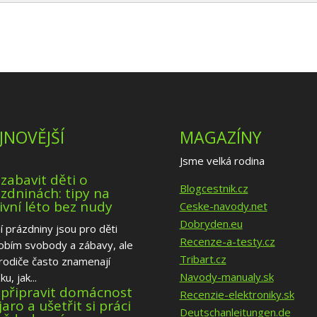
JNOVĚJŠÍ
MAGAZÍNY
Jsme velká rodina
 zabavit děti o
Blogcestnik.cz
zdninách: tipy na
ivní léto bez nudy
Ceske-navody.net
Dobryden.eu
í prázdniny jsou pro děti
Recenze-a-testy.cz
obím svobody a zábavy, ale
Tribart.cz
rodiče často znamenají
Navody-manualy.sk
u, jak...
 připravit domácnost
Recenzie-elektroniky.sk
jaro a ušetřit si práci
Deutschanleitungen.de