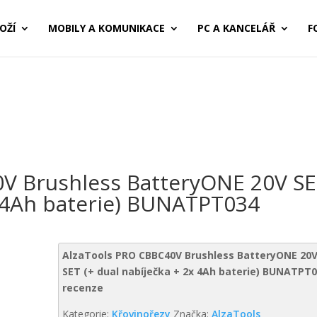
OŽÍ
MOBILY A KOMUNIKACE
PC A KANCELÁŘ
F
V Brushless BatteryONE 20V S
x 4Ah baterie) BUNATPT034
AlzaTools PRO CBBC40V Brushless BatteryONE 20
SET (+ dual nabíječka + 2x 4Ah baterie) BUNATPT
recenze
Kategorie:
Křovinořezy
Značka:
AlzaTools