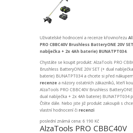
Uživatelské hodnocení a recenze křovinořezu
A
PRO CBBC40V Brushless BatteryONE 20V SET
nabíječka + 2x 4Ah baterie) BUNATPT034
.
Chystáte se koupit produkt: AlzaTools PRO CB
Brushless BatteryONE 20V SET (+ dual nabíječk
baterie) BUNATPT034 a chcete si před nákupem z
recenze
a názory ostatních zákazníků, kteří kou
AlzaTools PRO CBBC40V Brushless BatteryONE 
dual nabíječka + 2x 4Ah baterie) BUNATPT034 
Čtěte dále. Nebo jste již produkt zakoupili s chc
vlastní hodnocení či
recenzi
poslední známá cena: 6 190 Kč
AlzaTools PRO CBBC40V