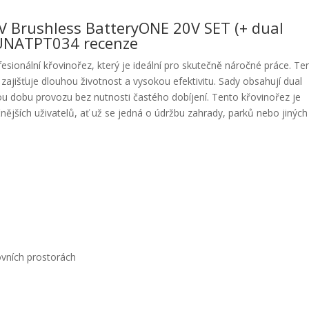
V Brushless BatteryONE 20V SET (+ dual
BUNATPT034 recenze
ionální křovinořez, který je ideální pro skutečně náročné práce. Te
jišťuje dlouhou životnost a vysokou efektivitu. Sady obsahují dual
ou dobu provozu bez nutnosti častého dobíjení. Tento křovinořez je
čnějších uživatelů, ať už se jedná o údržbu zahrady, parků nebo jiných
ovních prostorách