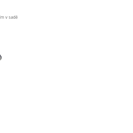
u
ím v sadě