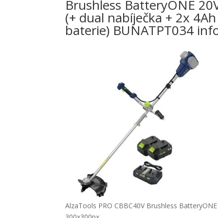
Brushless BatteryONE 20
(+ dual nabíječka + 2x 4Ah
baterie) BUNATPT034 inf
AlzaTools PRO CBBC40V Brushless BatteryONE 2
300x300px