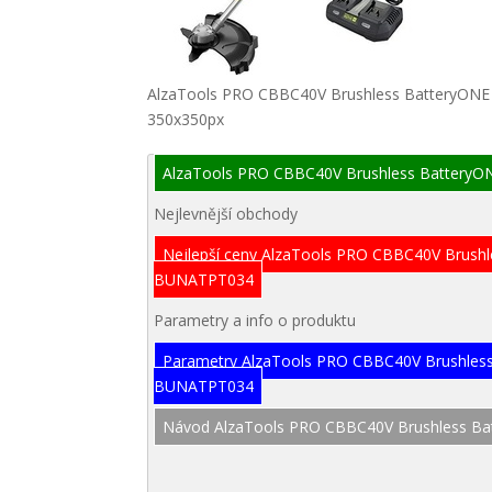
AlzaTools PRO CBBC40V Brushless BatteryONE 2
350x350px
AlzaTools PRO CBBC40V Brushless BatteryONE
Nejlevnější obchody
Nejlepší ceny AlzaTools PRO CBBC40V Brushle
BUNATPT034
Parametry a info o produktu
Parametry AlzaTools PRO CBBC40V Brushless 
BUNATPT034
Návod AlzaTools PRO CBBC40V Brushless Bat