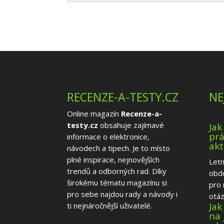
RECENZE-A-TESTY.CZ
NE
Online magazín
Recenze-a-
testy.cz
obsahuje zajímavé
Jak
prá
informace o elektronice,
akt
návodech a tipech. Je to místo
plné inspirace, nejnovějších
Letn
trendů a odborných rad. Díky
obd
širokému tématu magazínu si
pro 
pro sebe najdou rady a návody i
otázk
Jak
ti nejnáročnější uživatelé.
na 