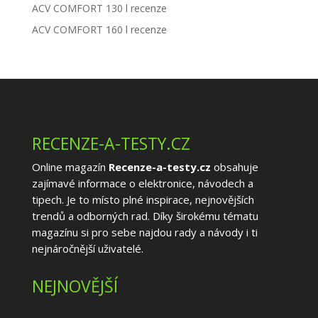
ACV COMFORT 130 l recenze
ACV COMFORT 160 l recenze
RECENZE-A-TESTY.CZ
Online magazín
Recenze-a-testy.cz
obsahuje
zajímavé informace o elektronice, návodech a
tipech. Je to místo plné inspirace, nejnovějších
trendů a odborných rad. Díky širokému tématu
magazínu si pro sebe najdou rady a návody i ti
nejnáročnější uživatelé.
NEJNOVĚJŠÍ