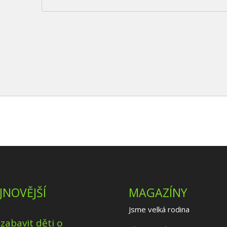
JNOVĚJŠÍ
MAGAZÍNY
Jsme velká rodina
 zabavit děti o