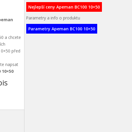
Nejlepší ceny Apeman BC100 10×50
Parametry a info o produktu
peman
Parametry Apeman BC100 10×50
50 a chcete
ích
 10×50 před
ete napsat
 10×50
is