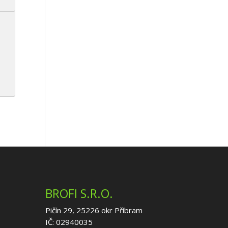
BROFI S.R.O.
Pičín 29, 25226 okr Příbram
IČ: 02940035