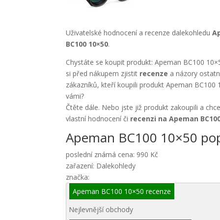
Uživatelské hodnocení a recenze dalekohledu
A
BC100 10×50
.
Chystáte se koupit produkt: Apeman BC100 10×
si před nákupem zjistit
recenze
a názory ostatn
zákazníků, kteří koupili produkt Apeman BC100
vámi?
Čtěte dále. Nebo jste již produkt zakoupili a chc
vlastní hodnocení či
recenzi na Apeman BC100
Apeman BC100 10×50 pop
poslední známá cena: 990 Kč
zařazení: Dalekohledy
značka:
Apeman BC100 10×50 recenze
Nejlevnější obchody