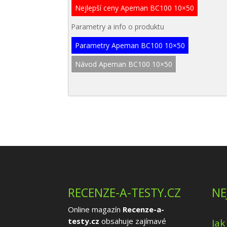
Nejlepší ceny Apeman BC100 10×50
Parametry a info o produktu
Parametry Apeman BC100 10×50
Návod Apeman BC100 10×50
RECENZE-A-TESTY.CZ
NE
Online magazín
Recenze-a-
testy.cz
obsahuje zajímavé
Jak