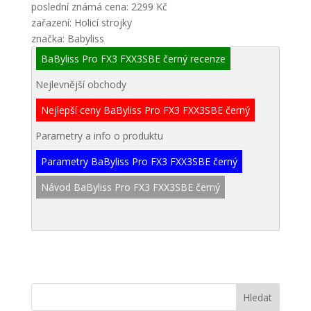
poslední známá cena: 2299 Kč
zařazení: Holicí strojky
značka: Babyliss
BaByliss Pro FX3 FXX3SBE černý recenze
Nejlevnější obchody
Nejlepší ceny BaByliss Pro FX3 FXX3SBE černý
Parametry a info o produktu
Parametry BaByliss Pro FX3 FXX3SBE černý
Návod BaByliss Pro FX3 FXX3SBE černý