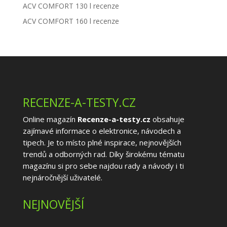
ACV COMFORT 130 l recenze
ACV COMFORT 160 l recenze
RECENZE-A-TESTY.CZ
Online magazín
Recenze-a-testy.cz
obsahuje
zajímavé informace o elektronice, návodech a
tipech. Je to místo plné inspirace, nejnovějších
trendů a odborných rad. Díky širokému tématu
magazínu si pro sebe najdou rady a návody i ti
nejnáročnější uživatelé.
NEJNOVĚJŠÍ