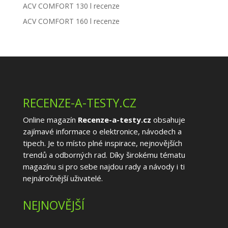
ACV COMFORT 130 l recenze
ACV COMFORT 160 l recenze
RECENZE-A-TESTY.CZ
Online magazín
Recenze-a-testy.cz
obsahuje
zajímavé informace o elektronice, návodech a
tipech. Je to místo plné inspirace, nejnovějších
trendů a odborných rad. Díky širokému tématu
magazínu si pro sebe najdou rady a návody i ti
nejnáročnější uživatelé.
NEJNOVĚJŠÍ