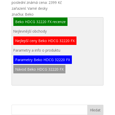
poslední známá cena: 2399 Kč
zařazení: Varné desky
značka: Beko
Beko HDCG 32220 FX recenze
Nejlevnější obchody
Nejlepší ceny Beko HDCG 32220 FX
Parametry a info o produktu
Parametry Beko HDCG 32220 FX
Návod Beko HDCG 32220 FX