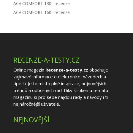
ACV COMFORT 130 l recenze
ACV COMFORT 160 l recenze
RECENZE-A-TESTY.CZ
Online magazín
Recenze-a-testy.cz
obsahuje
zajímavé informace o elektronice, návodech a
tipech. Je to místo plné inspirace, nejnovějších
trendů a odborných rad. Díky širokému tématu
magazínu si pro sebe najdou rady a návody i ti
nejnáročnější uživatelé.
NEJNOVĚJŠÍ