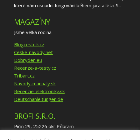
které vám usnadní fungování během jara a léta. S...
MAGAZÍNY
Jsme velká rodina
Blogcestnik.cz
Ceske-navody.net
Dobryden.eu
Recenze-a-testy.cz
Tribart.cz
Navody-manualy.sk
Recenzie-elektroniky.sk
Deutschanleitungen.de
BROFI S.R.O.
Pičín 29, 25226 okr Příbram
IČ: 02940035