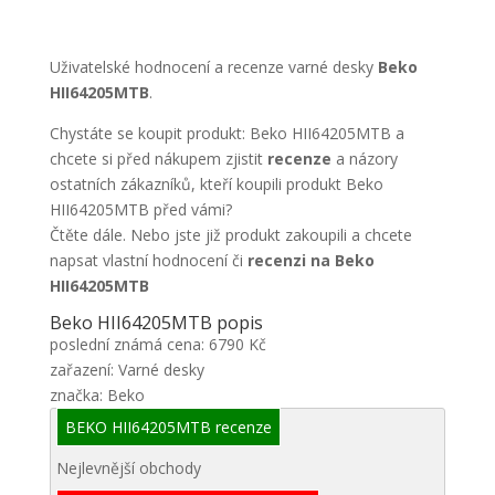
Uživatelské hodnocení a recenze varné desky
Beko
HII64205MTB
.
Chystáte se koupit produkt: Beko HII64205MTB a
chcete si před nákupem zjistit
recenze
a názory
ostatních zákazníků, kteří koupili produkt Beko
HII64205MTB před vámi?
Čtěte dále. Nebo jste již produkt zakoupili a chcete
napsat vlastní hodnocení či
recenzi na Beko
HII64205MTB
Beko HII64205MTB popis
poslední známá cena: 6790 Kč
zařazení: Varné desky
značka: Beko
BEKO HII64205MTB recenze
Nejlevnější obchody