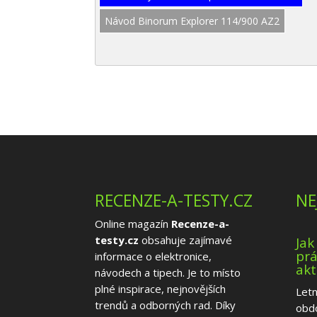
Návod Binorum Explorer 114/900 AZ2
RECENZE-A-TESTY.CZ
NE
Online magazín
Recenze-a-
testy.cz
obsahuje zajímavé
Jak
prá
informace o elektronice,
akt
návodech a tipech. Je to místo
plné inspirace, nejnovějších
Letn
trendů a odborných rad. Díky
obd