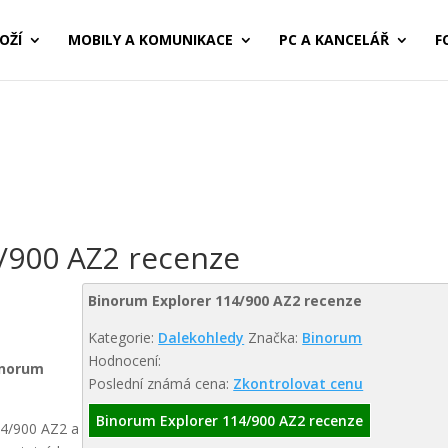
OŽÍ
MOBILY A KOMUNIKACE
PC A KANCELÁŘ
F
/900 AZ2 recenze
Binorum Explorer 114/900 AZ2 recenze
Kategorie:
Dalekohledy
Značka:
Binorum
Hodnocení:
inorum
Poslední známá cena:
Zkontrolovat cenu
Binorum Explorer 114/900 AZ2 recenze
14/900 AZ2 a