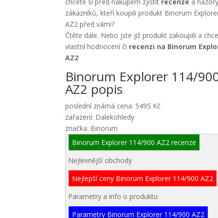
chcete si před nákupem zjistit
recenze
a názory
zákazníků, kteří koupili produkt Binorum Explor
AZ2 před vámi?
Čtěte dále. Nebo jste již produkt zakoupili a chc
vlastní hodnocení či
recenzi na Binorum Explo
AZ2
Binorum Explorer 114/90
AZ2 popis
poslední známá cena: 5495 Kč
zařazení: Dalekohledy
značka: Binorum
Binorum Explorer 114/900 AZ2 recenze
Nejlevnější obchody
Nejlepší ceny Binorum Explorer 114/900 AZ2
Parametry a info o produktu
Parametry Binorum Explorer 114/900 AZ2