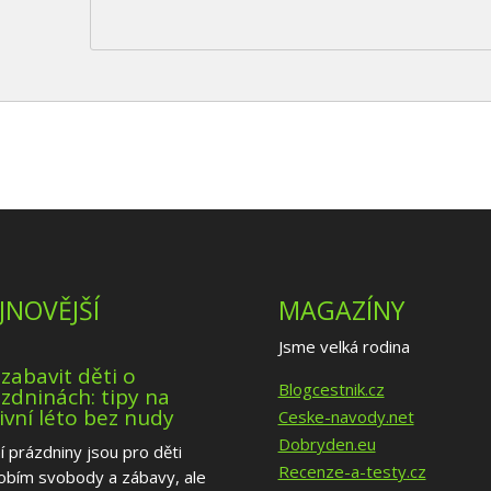
JNOVĚJŠÍ
MAGAZÍNY
Jsme velká rodina
 zabavit děti o
Blogcestnik.cz
zdninách: tipy na
ivní léto bez nudy
Ceske-navody.net
Dobryden.eu
í prázdniny jsou pro děti
Recenze-a-testy.cz
obím svobody a zábavy, ale