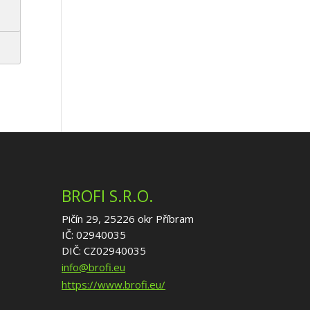
BROFI S.R.O.
Pičín 29, 25226 okr Příbram
IČ: 02940035
DIČ: CZ02940035
info@brofi.eu
https://www.brofi.eu/