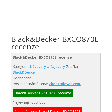
Black&Decker BXCO870E
recenze
Black&Decker BXCO870E recenze
Kategorie:
Kávovary a čajovary
Značka:
Black&Decker
Hodnocení:
Poslední známá cena:
Zkontrolovat cenu
Black&Decker BXCO870E recenze
Nejlevnější obchody
Nejlepší ceny Black&Decker BXCO870E