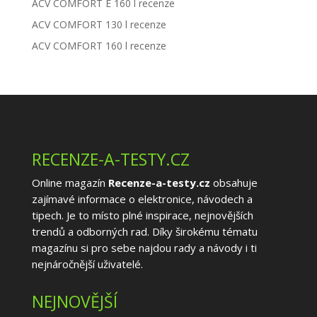
ACV COMFORT E 160 l recenze
ACV COMFORT 130 l recenze
ACV COMFORT 160 l recenze
RECENZE-A-TESTY.CZ
Online magazín
Recenze-a-testy.cz
obsahuje
zajímavé informace o elektronice, návodech a
tipech. Je to místo plné inspirace, nejnovějších
trendů a odborných rad. Díky širokému tématu
magazínu si pro sebe najdou rady a návody i ti
nejnáročnější uživatelé.
NEJNOVĚJŠÍ