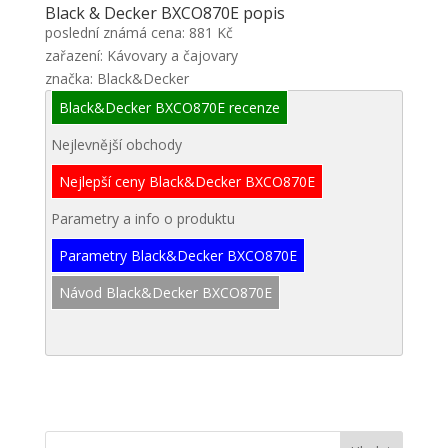
Black & Decker BXCO870E popis
poslední známá cena: 881 Kč
zařazení: Kávovary a čajovary
značka: Black&Decker
Black&Decker BXCO870E recenze
Nejlevnější obchody
Nejlepší ceny Black&Decker BXCO870E
Parametry a info o produktu
Parametry Black&Decker BXCO870E
Návod Black&Decker BXCO870E