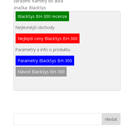
zařazení: Kamery do auta
značka: BlackSys
BlackSys BH-300 recenze
Nejlevnější obchody
Nejlepší ceny BlackSys BH-300
Parametry a info o produktu
Parametry BlackSys BH-300
Návod BlackSys BH-300