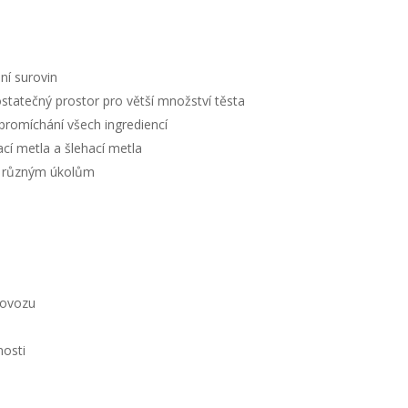
ní surovin
statečný prostor pro větší množství těsta
promíchání všech ingrediencí
cí metla a šlehací metla
ní různým úkolům
rovozu
nosti