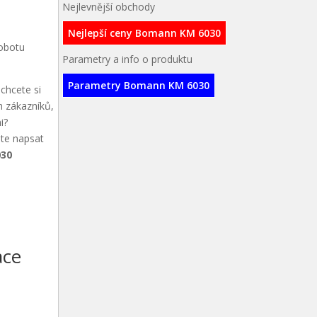
Nejlevnější obchody
Nejlepší ceny Bomann KM 6030
robotu
Parametry a info o produktu
Parametry Bomann KM 6030
chcete si
h zákazníků,
i?
ete napsat
030
ace