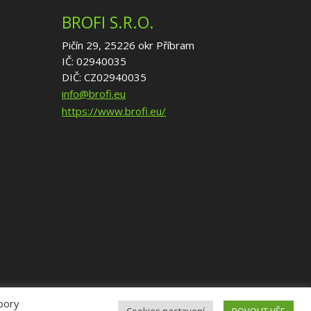
BROFI S.R.O.
Pičín 29, 25226 okr Příbram
IČ: 02940035
DIČ: CZ02940035
info@brofi.eu
https://www.brofi.eu/
ubory