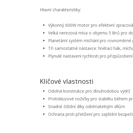
Hlavní charakteristiky:
Výkonný 600W motor pro efektivní zpracová
Velká nerezová mísa o objemu 5 litrů pro do
Planetární systém míchání pro rovnoměrné 
Tři samostatné nástavce: hnětací hák, mícha
Plynulé nastavení rychlosti pro přizpůsobe
Klíčové vlastnosti
Odolná konstrukce pro dlouhodobou výdrž
Protiskluzové nožičky pro stabilitu během p
Snadné čištění díky odnímatelným dílům
Ochrana proti přetížení pro zajištění bezpeč