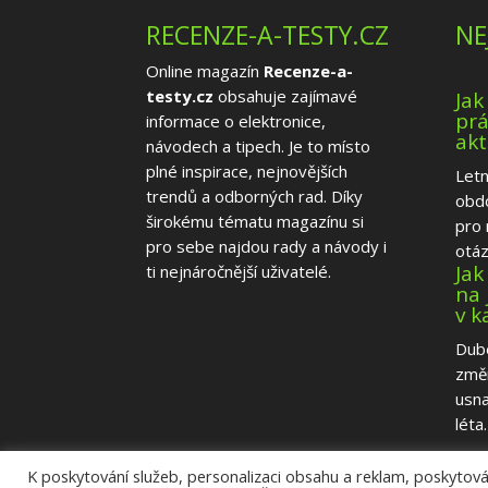
RECENZE-A-TESTY.CZ
NE
Online magazín
Recenze-a-
testy.cz
obsahuje zajímavé
Jak
prá
informace o elektronice,
akt
návodech a tipech. Je to místo
plné inspirace, nejnovějších
Letn
trendů a odborných rad. Díky
obd
širokému tématu magazínu si
pro 
pro sebe najdou rady a návody i
otázk
Jak
ti nejnáročnější uživatelé.
na 
v 
Dube
změ
usna
léta. 
K poskytování služeb, personalizaci obsahu a reklam, poskytován