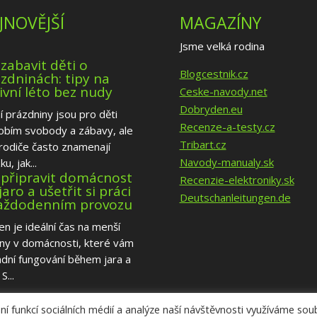
JNOVĚJŠÍ
MAGAZÍNY
Jsme velká rodina
 zabavit děti o
Blogcestnik.cz
zdninách: tipy na
ivní léto bez nudy
Ceske-navody.net
Dobryden.eu
í prázdniny jsou pro děti
Recenze-a-testy.cz
obím svobody a zábavy, ale
Tribart.cz
rodiče často znamenají
Navody-manualy.sk
u, jak...
 připravit domácnost
Recenzie-elektroniky.sk
jaro a ušetřit si práci
Deutschanleitungen.de
každodenním provozu
n je ideální čas na menší
ny v domácnosti, které vám
dní fungování během jara a
S...
í funkcí sociálních médií a analýze naší návštěvnosti využíváme so