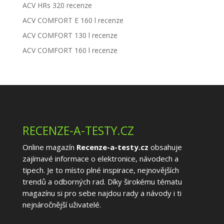
ACV HRs 320 recenze
ACV COMFORT E 160 l recenze
ACV COMFORT 130 l recenze
ACV COMFORT 160 l recenze
RECENZE-A-TESTY.CZ
Online magazín
Recenze-a-testy.cz
obsahuje
zajímavé informace o elektronice, návodech a
tipech. Je to místo plné inspirace, nejnovějších
trendů a odborných rad. Díky širokému tématu
magazínu si pro sebe najdou rady a návody i ti
nejnáročnější uživatelé.