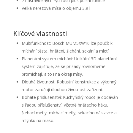
7 nastavitelných rychlostí plus pulsní funkce
Velká nerezová mísa o objemu 3,9 l
Klíčové vlastnosti
Multifunkčnost: Bosch MUM5XW10 lze použít k
míchání těsta, hnětení, šlehání, sekání a mletí.
Planetární systém míchání: Unikátní 3D planetární
systém zajišťuje, že se přísady rovnoměrně
promíchají, a to i na okraji mísy.
Dlouhá životnost: Robustní konstrukce a výkonný
motor zaručují dlouhou životnost zařízení.
Bohaté příslušenství: Kuchyňský robot je dodáván
s řadou příslušenství, včetně hnětacího háku,
šlehací metly, míchací metly, sekacího nástavce a
mlýnku na maso.