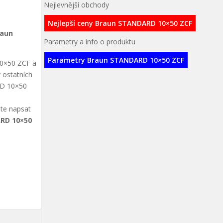
Nejlevnější obchody
Nejlepší ceny Braun STANDARD 10×50 ZCF
raun
Parametry a info o produktu
Parametry Braun STANDARD 10×50 ZCF
10×50 ZCF a
 ostatních
RD 10×50
ete napsat
ARD 10×50