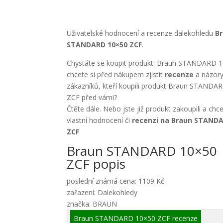
Uživatelské hodnocení a recenze dalekohledu
B
STANDARD 10×50 ZCF
.
Chystáte se koupit produkt: Braun STANDARD 
chcete si před nákupem zjistit
recenze
a názory
zákazníků, kteří koupili produkt Braun STANDA
ZCF před vámi?
Čtěte dále. Nebo jste již produkt zakoupili a chc
vlastní hodnocení či
recenzi na Braun STAND
ZCF
Braun STANDARD 10×50
ZCF popis
poslední známá cena: 1109 Kč
zařazení: Dalekohledy
značka: BRAUN
Braun STANDARD 10×50 ZCF recenze