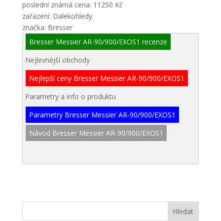
poslední známá cena: 11250 Kč
zařazení: Dalekohledy
značka: Bresser
Bresser Messier AR-90/900/EXOS1 recenze
Nejlevnější obchody
Nejlepší ceny Bresser Messier AR-90/900/EXOS1
Parametry a info o produktu
Parametry Bresser Messier AR-90/900/EXOS1
Návod Bresser Messier AR-90/900/EXOS1