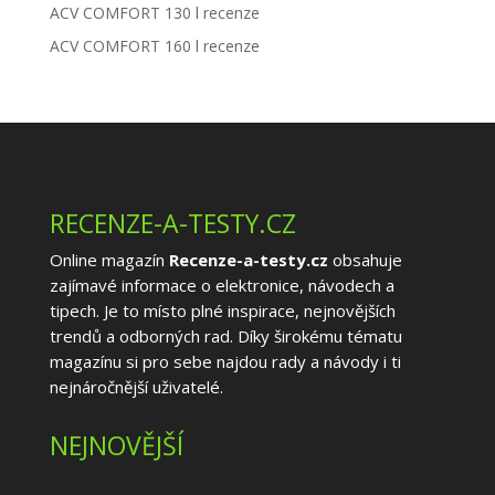
ACV COMFORT 130 l recenze
ACV COMFORT 160 l recenze
RECENZE-A-TESTY.CZ
Online magazín
Recenze-a-testy.cz
obsahuje
zajímavé informace o elektronice, návodech a
tipech. Je to místo plné inspirace, nejnovějších
trendů a odborných rad. Díky širokému tématu
magazínu si pro sebe najdou rady a návody i ti
nejnáročnější uživatelé.
NEJNOVĚJŠÍ