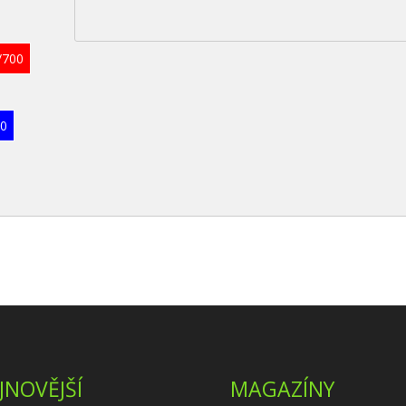
/700
00
JNOVĚJŠÍ
MAGAZÍNY