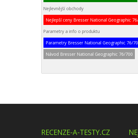
Nejlevnější obchody
Nejlepší ceny Bresser National Geographic 76
Parametry a info o produktu
Parametry Bresser National Geographic 76/7
Návod Bresser National Geographic 76/700
RECENZE-A-TESTY.CZ
NE