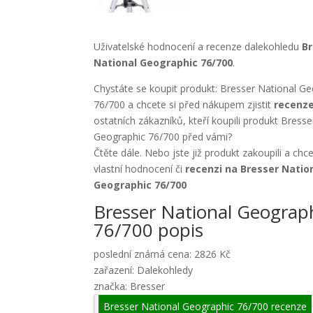
Uživatelské hodnocení a recenze dalekohledu
B
National Geographic 76/700
.
Chystáte se koupit produkt: Bresser National G
76/700 a chcete si před nákupem zjistit
recenz
ostatních zákazníků, kteří koupili produkt Bresse
Geographic 76/700 před vámi?
Čtěte dále. Nebo jste již produkt zakoupili a chc
vlastní hodnocení či
recenzi na Bresser Natio
Geographic 76/700
Bresser National Geograp
76/700 popis
poslední známá cena: 2826 Kč
zařazení: Dalekohledy
značka: Bresser
Bresser National Geographic 76/700 recenze