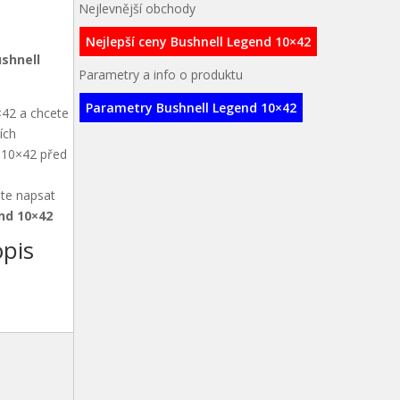
Nejlevnější obchody
Nejlepší ceny Bushnell Legend 10×42
shnell
Parametry a info o produktu
Parametry Bushnell Legend 10×42
×42 a chcete
ích
d 10×42 před
ete napsat
nd 10×42
pis