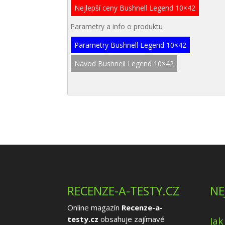
Nejlepší ceny Bushnell Legend 10×42
Parametry a info o produktu
Parametry Bushnell Legend 10×42
Návod Bushnell Legend 10×42
RECENZE-A-TESTY.CZ
NE
Online magazín
Recenze-a-
testy.cz
obsahuje zajímavé
Jak