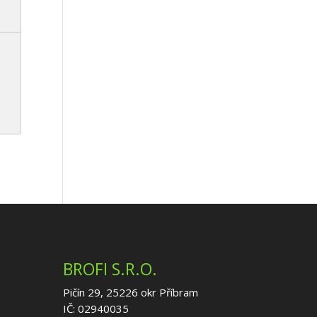
BROFI S.R.O.
Pičín 29, 25226 okr Příbram
IČ: 02940035