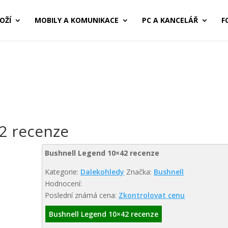
OŽÍ
MOBILY A KOMUNIKACE
PC A KANCELÁŘ
F
2 recenze
Bushnell Legend 10×42 recenze
Kategorie:
Dalekohledy
Značka:
Bushnell
Hodnocení:
Poslední známá cena:
Zkontrolovat cenu
Bushnell Legend 10×42 recenze