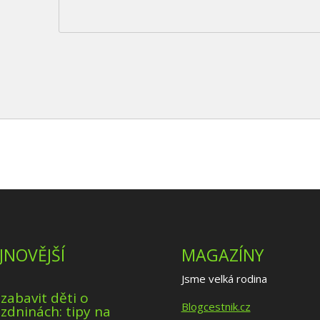
JNOVĚJŠÍ
MAGAZÍNY
Jsme velká rodina
 zabavit děti o
Blogcestnik.cz
zdninách: tipy na