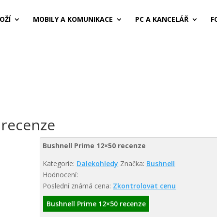
OŽÍ
MOBILY A KOMUNIKACE
PC A KANCELÁŘ
F
 recenze
Bushnell Prime 12×50 recenze
Kategorie:
Dalekohledy
Značka:
Bushnell
Hodnocení:
Poslední známá cena:
Zkontrolovat cenu
Bushnell Prime 12×50 recenze