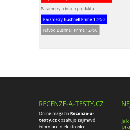
Parametry a info o produktu
Parametry Bushnell Prime 12×50
Návod Bushnell Prime 12×50
RECENZE-A-TESTY.CZ
NE
Online magazín
Recenze-a-
testy.cz
obsahuje zajímavé
Jak
prá
informace o elektronice,