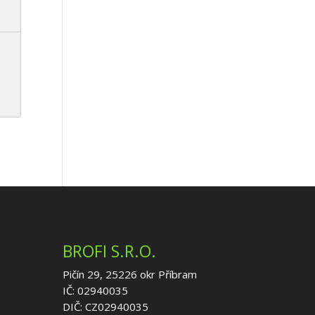
BROFI S.R.O.
Pičín 29, 25226 okr Příbram
IČ: 02940035
DIČ: CZ02940035