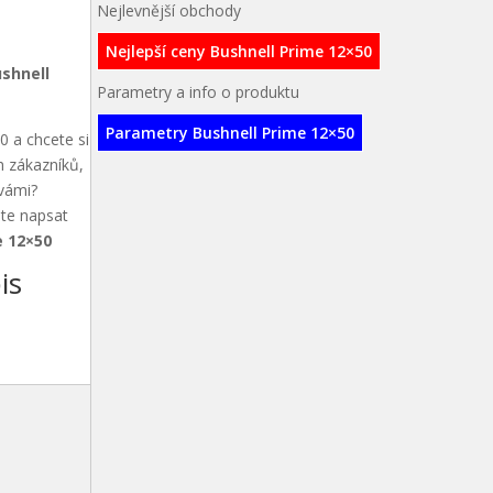
Nejlevnější obchody
Nejlepší ceny Bushnell Prime 12×50
shnell
Parametry a info o produktu
Parametry Bushnell Prime 12×50
0 a chcete si
h zákazníků,
 vámi?
ete napsat
e 12×50
is