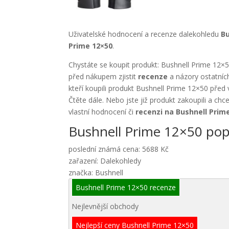
Uživatelské hodnocení a recenze dalekohledu
Bu
Prime 12×50
.
Chystáte se koupit produkt: Bushnell Prime 12×5
před nákupem zjistit
recenze
a názory ostatníc
kteří koupili produkt Bushnell Prime 12×50 před
Čtěte dále. Nebo jste již produkt zakoupili a chc
vlastní hodnocení či
recenzi na Bushnell Prim
Bushnell Prime 12×50 pop
poslední známá cena: 5688 Kč
zařazení: Dalekohledy
značka: Bushnell
Bushnell Prime 12×50 recenze
Nejlevnější obchody
Nejlepší ceny Bushnell Prime 12×50