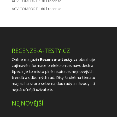
ACV COMFORT 130 l recenze
ACV COMFORT 160 l recenze
RECENZE-A-TESTY.CZ
Online magazín
Recenze-a-testy.cz
obsahuje
zajímavé informace o elektronice, návodech a
tipech. Je to místo plné inspirace, nejnovějších
trendů a odborných rad. Díky širokému tématu
magazínu si pro sebe najdou rady a návody i ti
nejnáročnější uživatelé.
NEJNOVĚJŠÍ