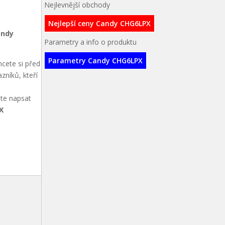
Nejlevnější obchody
Nejlepší ceny Candy CHG6LPX
andy
Parametry a info o produktu
Parametry Candy CHG6LPX
cete si před
zníků, kteří
ete napsat
X