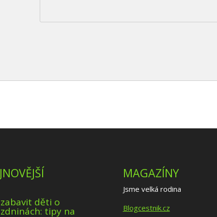
JNOVĚJŠÍ
MAGAZÍNY
Jsme velká rodina
 zabavit děti o
Blogcestnik.cz
zdninách: tipy na