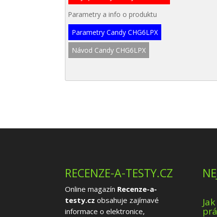
Parametry a info o produktu
Parametry Candy CHG6LPX
Návod Candy CHG6LPX
RECENZE-A-TESTY.CZ
NE
Online magazín
Recenze-a-
testy.cz
obsahuje zajímavé
Jak
prá
informace o elektronice,