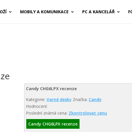
OŽÍ
MOBILY A KOMUNIKACE
PC A KANCELÁŘ
F
nze
Candy CHG6LPX recenze
Kategorie:
Varné desky
Značka:
Candy
Hodnocení:
Poslední známá cena:
Zkontrolovat cenu
Candy CHG6LPX recenze