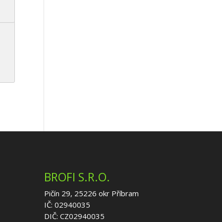
BROFI S.R.O.
Pičín 29, 25226 okr Příbram
IČ: 02940035
DIČ: CZ02940035