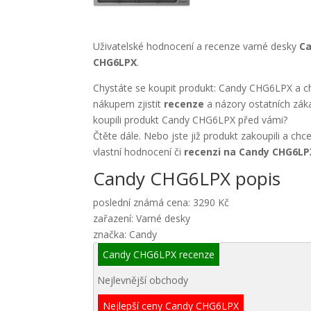
Uživatelské hodnocení a recenze varné desky
C
CHG6LPX
.
Chystáte se koupit produkt: Candy CHG6LPX a ch
nákupem zjistit
recenze
a názory ostatních záka
koupili produkt Candy CHG6LPX před vámi?
Čtěte dále. Nebo jste již produkt zakoupili a chc
vlastní hodnocení či
recenzi na Candy CHG6LP
Candy CHG6LPX popis
poslední známá cena: 3290 Kč
zařazení: Varné desky
značka: Candy
Candy CHG6LPX recenze
Nejlevnější obchody
Nejlepší ceny Candy CHG6LPX