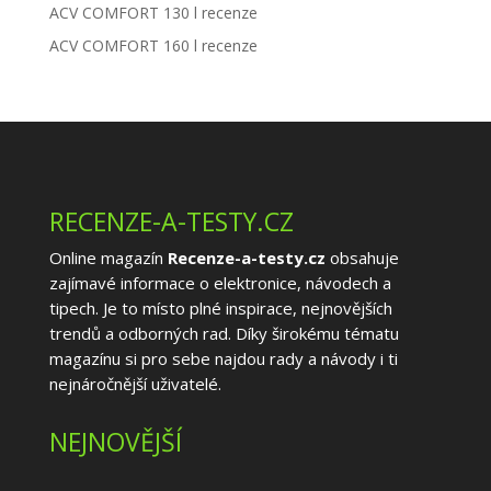
ACV COMFORT 130 l recenze
ACV COMFORT 160 l recenze
RECENZE-A-TESTY.CZ
Online magazín
Recenze-a-testy.cz
obsahuje
zajímavé informace o elektronice, návodech a
tipech. Je to místo plné inspirace, nejnovějších
trendů a odborných rad. Díky širokému tématu
magazínu si pro sebe najdou rady a návody i ti
nejnáročnější uživatelé.
NEJNOVĚJŠÍ