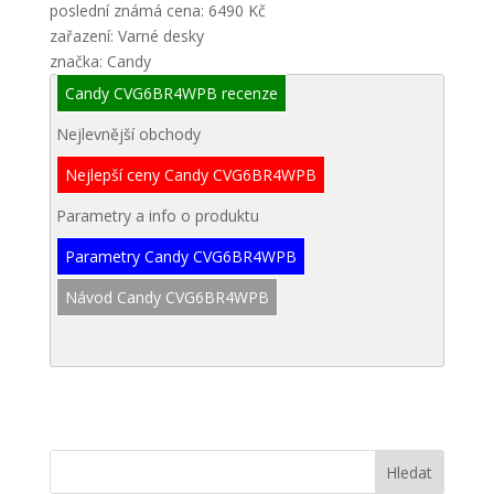
poslední známá cena: 6490 Kč
zařazení: Varné desky
značka: Candy
Candy CVG6BR4WPB recenze
Nejlevnější obchody
Nejlepší ceny Candy CVG6BR4WPB
Parametry a info o produktu
Parametry Candy CVG6BR4WPB
Návod Candy CVG6BR4WPB