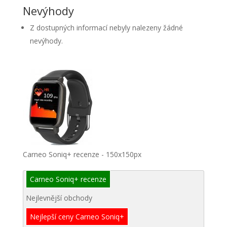
Nevýhody
Z dostupných informací nebyly nalezeny žádné
nevýhody.
Carneo Soniq+ recenze - 150x150px
Carneo Soniq+ recenze
Nejlevnější obchody
Nejlepší ceny Carneo Soniq+