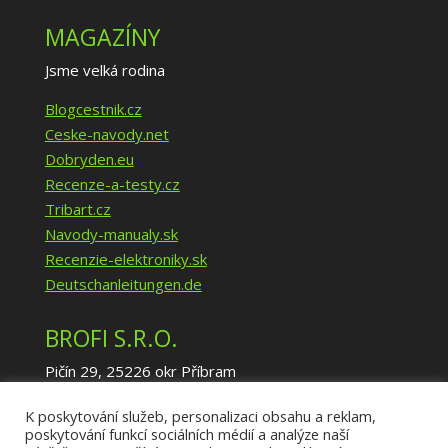
MAGAZÍNY
Jsme velká rodina
Blogcestnik.cz
Ceske-navody.net
Dobryden.eu
Recenze-a-testy.cz
Tribart.cz
Navody-manualy.sk
Recenzie-elektroniky.sk
Deutschanleitungen.de
BROFI S.R.O.
Pičín 29, 25226 okr Příbram
IČ: 02940035
K poskytování služeb, personalizaci obsahu a reklam,
DIČ: CZ02940035
poskytování funkcí sociálních médií a analýze naší
info@brofi.eu