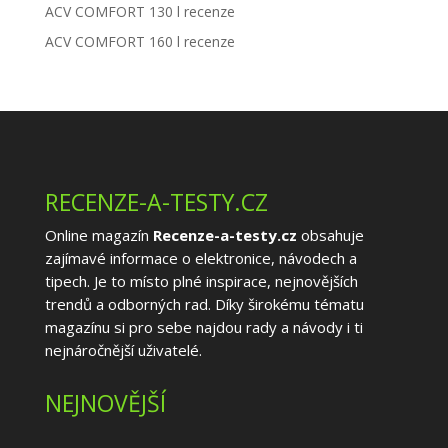
ACV COMFORT 130 l recenze
ACV COMFORT 160 l recenze
RECENZE-A-TESTY.CZ
Online magazín
Recenze-a-testy.cz
obsahuje
zajímavé informace o elektronice, návodech a
tipech. Je to místo plné inspirace, nejnovějších
trendů a odborných rad. Díky širokému tématu
magazínu si pro sebe najdou rady a návody i ti
nejnáročnější uživatelé.
NEJNOVĚJŠÍ