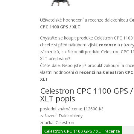
Uživatelské hodnocení a recenze dalekohledu
Ce
CPC 1100 GPS / XLT
.
Chystáte se koupit produkt: Celestron CPC 1100
chcete si před nákupem zjistit
recenze
a názory
zákazníků, kteří koupili produkt Celestron CPC 
XLT před vámi?
Čtěte dále. Nebo jste již produkt zakoupili a chc
vlastní hodnocení či
recenzi na Celestron CPC
XLT
Celestron CPC 1100 GPS /
XLT popis
poslední známá cena: 112600 Kč
zařazení: Dalekohledy
značka: Celestron
Celestron CPC 1100 GPS / XLT recenze