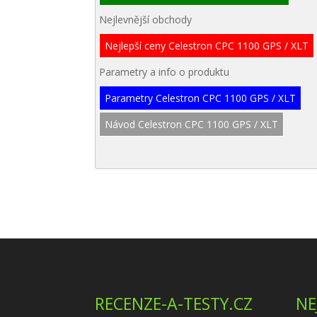
Nejlevnější obchody
Nejlepší ceny Celestron CPC 1100 GPS / XLT
Parametry a info o produktu
Parametry Celestron CPC 1100 GPS / XLT
Návod Celestron CPC 1100 GPS / XLT
RECENZE-A-TESTY.CZ
NE