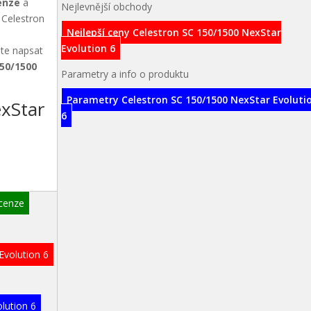
enze
a
Nejlevnější obchody
t Celestron
Nejlepší ceny Celestron SC 150/1500 NexStar
Evolution 6
ete napsat
150/1500
Parametry a info o produktu
Parametry Celestron SC 150/1500 NexStar Evoluti
xStar
6
ecenze
Evolution 6
lution 6