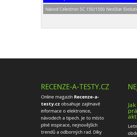
Návod Celestron SC 150/1500 NexStar Evoluti
RECENZE-A-TESTY.CZ
NE
Online magazín
Recenze-a-
testy.cz
obsahuje zajímavé
Jak
prá
informace o elektronice,
akt
návodech a tipech. Je to místo
plné inspirace, nejnovějších
Letn
trendů a odborných rad. Díky
obd