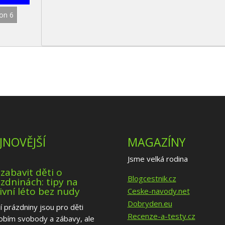
on 6
JNOVĚJŠÍ
MAGAZÍNY
Jsme velká rodina
 zabavit děti o
Blogcestnik.cz
zdninách: tipy na
ivní léto bez nudy
Ceske-navody.net
Dobryden.eu
í prázdniny jsou pro děti
Recenze-a-testy.cz
obím svobody a zábavy, ale