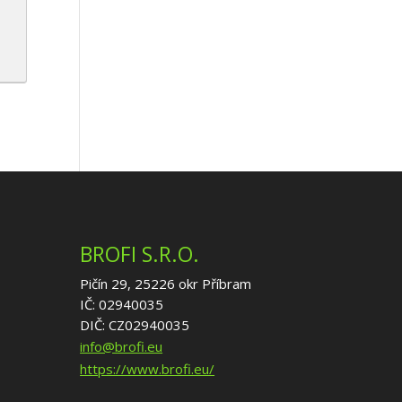
BROFI S.R.O.
Pičín 29, 25226 okr Příbram
IČ: 02940035
DIČ: CZ02940035
info@brofi.eu
https://www.brofi.eu/