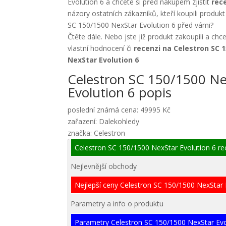
Evolution 6 a chcete si před nákupem zjistit
rec
názory ostatních zákazníků, kteří koupili produk
SC 150/1500 NexStar Evolution 6 před vámi?
Čtěte dále. Nebo jste již produkt zakoupili a chc
vlastní hodnocení či
recenzi na Celestron SC 
NexStar Evolution 6
Celestron SC 150/1500 Ne
Evolution 6 popis
poslední známá cena: 49995 Kč
zařazení: Dalekohledy
značka: Celestron
Celestron SC 150/1500 NexStar Evolution 6 r
Nejlevnější obchody
Nejlepší ceny Celestron SC 150/1500 NexStar 
Parametry a info o produktu
Parametry Celestron SC 150/1500 NexStar Evo