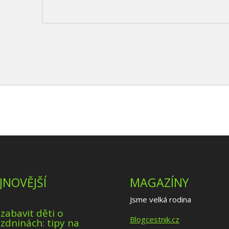
JNOVĚJŠÍ
MAGAZÍNY
Jsme velká rodina
 zabavit děti o
Blogcestnik.cz
zdninách: tipy na