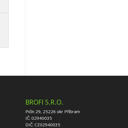
BROFI S.R.O.
Pičín 29, 25226 okr Příbram
IČ: 02940035
DIČ: CZ02940035