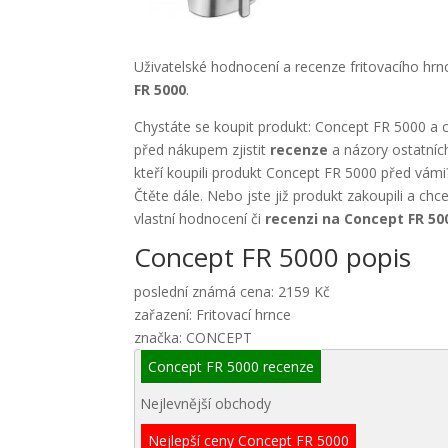
Uživatelské hodnocení a recenze fritovacího hr
FR 5000
.
Chystáte se koupit produkt: Concept FR 5000 a c
před nákupem zjistit
recenze
a názory ostatníc
kteří koupili produkt Concept FR 5000 před vámi
Čtěte dále. Nebo jste již produkt zakoupili a chc
vlastní hodnocení či
recenzi na Concept FR 50
Concept FR 5000 popis
poslední známá cena: 2159 Kč
zařazení: Fritovací hrnce
značka: CONCEPT
Concept FR 5000 recenze
Nejlevnější obchody
Nejlepší ceny Concept FR 5000