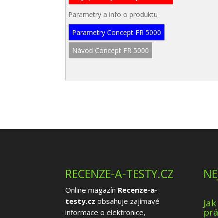
Parametry a info o produktu
Parametry Concept FR 5000
Návod Concept FR 5000
RECENZE-A-TESTY.CZ
NE
Online magazín
Recenze-a-
testy.cz
obsahuje zajímavé
Jak
prá
informace o elektronice,