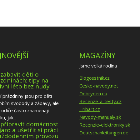
JNOVĚJŠÍ
MAGAZÍNY
Jsme velká rodina
 zabavit děti o
Blogcestnik.cz
zdninách: tipy na
ivní léto bez nudy
Ceske-navody.net
Dobryden.eu
í prázdniny jsou pro děti
Recenze-a-testy.cz
obím svobody a zábavy, ale
Tribart.cz
rodiče často znamenají
Navody-manualy.sk
u, jak...
 připravit domácnost
Recenzie-elektroniky.sk
jaro a ušetřit si práci
Deutschanleitungen.de
každodenním provozu