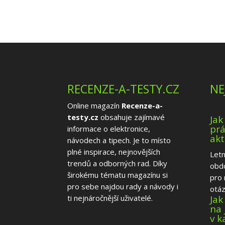
RECENZE-A-TESTY.CZ
NE
Online magazín
Recenze-a-
testy.cz
obsahuje zajímavé
Jak
prá
informace o elektronice,
akt
návodech a tipech. Je to místo
plné inspirace, nejnovějších
Letn
trendů a odborných rad. Díky
obd
širokému tématu magazínu si
pro 
pro sebe najdou rady a návody i
otázk
Jak
ti nejnáročnější uživatelé.
na 
v 