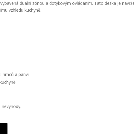
 vybavená duální zónou a dotykovým ovládáním. Tato deska je navrž
nímu vzhledu kuchyně.
i hrnců a pánví
 kuchyně
é nevýhody.