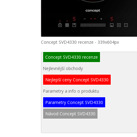
Concept SVD4330 recenze - 339x604px
Concept SVD4330 recenze
Nejlevnější obchody
Nejlepší ceny Concept SVD4330
Parametry a info o produktu
Parametry Concept SVD4330
Návod Concept SVD4330