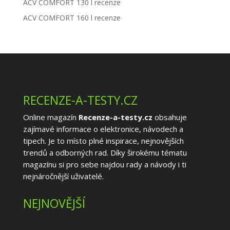
ACV COMFORT 130 l recenze
ACV COMFORT 160 l recenze
RECENZE-A-TESTY.CZ
Online magazín
Recenze-a-testy.cz
obsahuje
zajímavé informace o elektronice, návodech a
tipech. Je to místo plné inspirace, nejnovějších
trendů a odborných rad. Díky širokému tématu
magazínu si pro sebe najdou rady a návody i ti
nejnáročnější uživatelé.
NEJNOVĚJŠÍ