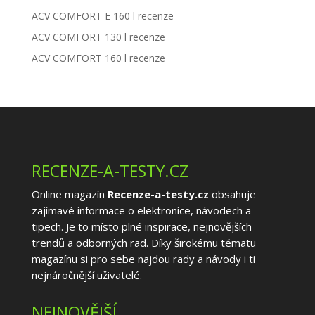
ACV COMFORT E 160 l recenze
ACV COMFORT 130 l recenze
ACV COMFORT 160 l recenze
RECENZE-A-TESTY.CZ
Online magazín
Recenze-a-testy.cz
obsahuje
zajímavé informace o elektronice, návodech a
tipech. Je to místo plné inspirace, nejnovějších
trendů a odborných rad. Díky širokému tématu
magazínu si pro sebe najdou rady a návody i ti
nejnáročnější uživatelé.
NEJNOVĚJŠÍ