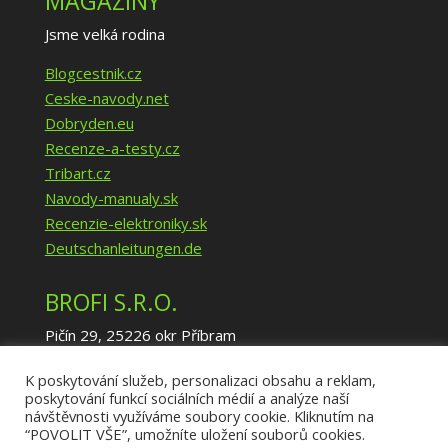
MAGAZÍNY
Jsme velká rodina
Blogcestnik.cz
Ceske-navody.net
Dobryden.eu
Recenze-a-testy.cz
Tribart.cz
Navody-manualy.sk
Recenzie-elektroniky.sk
Deutschanleitungen.de
BROFI S.R.O.
Pičín 29, 25226 okr Příbram
IČ: 02940035
K poskytování služeb, personalizaci obsahu a reklam,
DIČ: CZ02940035
poskytování funkcí sociálních médií a analýze naší
info@brofi.eu
návštěvnosti využíváme soubory cookie. Kliknutím na
https://www.brofi.eu/
“POVOLIT VŠE”, umožníte uložení souborů cookies.