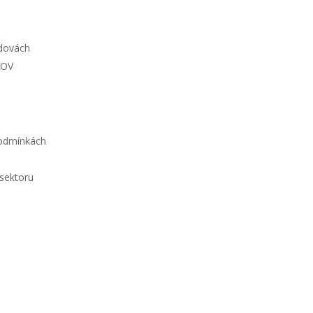
udovách
ČOV
podmínkách
 sektoru