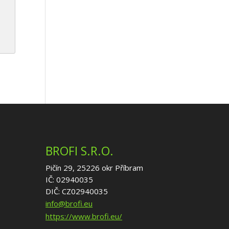
BROFI S.R.O.
Pičín 29, 25226 okr Příbram
IČ: 02940035
DIČ: CZ02940035
info@brofi.eu
https://www.brofi.eu/