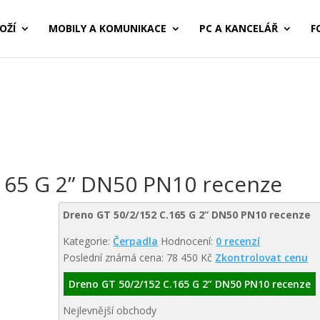
OŽÍ
MOBILY A KOMUNIKACE
PC A KANCELÁŘ
F
165 G 2” DN50 PN10 recenze
Dreno GT 50/2/152 C.165 G 2” DN50 PN10 recenze
Kategorie:
Čerpadla
Hodnocení:
0 recenzí
Poslední známá cena: 78 450 Kč
Zkontrolovat cenu
Dreno GT 50/2/152 C.165 G 2” DN50 PN10 recenze
Nejlevnější obchody