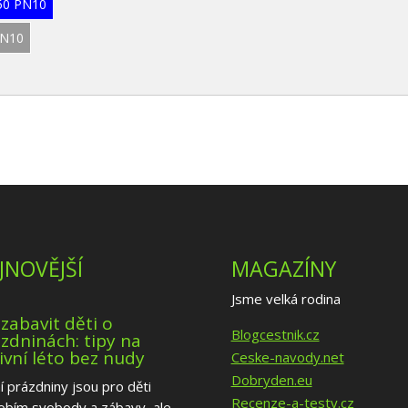
N50 PN10
PN10
JNOVĚJŠÍ
MAGAZÍNY
Jsme velká rodina
 zabavit děti o
Blogcestnik.cz
zdninách: tipy na
ivní léto bez nudy
Ceske-navody.net
Dobryden.eu
í prázdniny jsou pro děti
Recenze-a-testy.cz
obím svobody a zábavy, ale