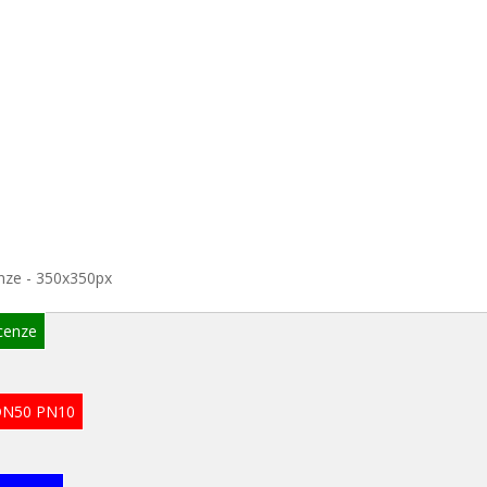
nze - 350x350px
cenze
 DN50 PN10