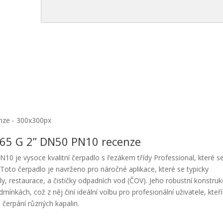
nze - 300x300px
165 G 2” DN50 PN10 recenze
0 je vysoce kvalitní čerpadlo s řezákem třídy Professional, které s
. Toto čerpadlo je navrženo pro náročné aplikace, které se typicky
y, restaurace, a čističky odpadních vod (ČOV). Jeho robustní konstruk
dmínkách, což z něj činí ideální volbu pro profesionální uživatele, kteří
 čerpání různých kapalin.