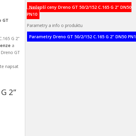
Nejlepší ceny Dreno GT 50/2/152 C.165 G 2” DN50
PN10
o GT
Parametry a info o produktu
Parametry Dreno GT 50/2/152 C.165 G 2” DN50 PN
C.165 G 2”
cenze
a
kt Dreno GT
ete napsat
 G 2”