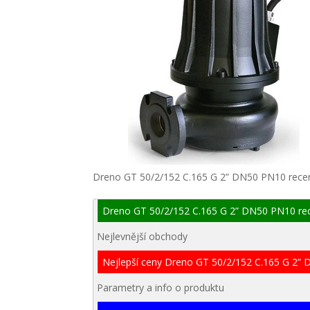
Dreno GT 50/2/152 C.165 G 2” DN50 PN10 rece
Dreno GT 50/2/152 C.165 G 2” DN50 PN10 re
Nejlevnější obchody
Nejlepší ceny Dreno GT 50/2/152 C.165 G 2”
Parametry a info o produktu