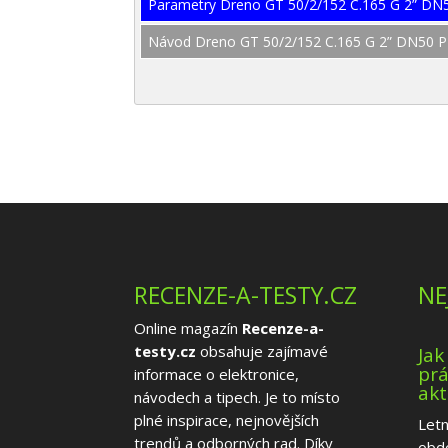
Parametry Dreno GT 50/2/152 C.165 G 2” D
Návod Dreno GT 50/2/152 C.165 G 2” DN50 
RECENZE-A-TESTY.CZ
NE
Online magazín
Recenze-a-
testy.cz
obsahuje zajímavé
Jak
prá
informace o elektronice,
akt
návodech a tipech. Je to místo
plné inspirace, nejnovějších
Letn
trendů a odborných rad. Díky
obd