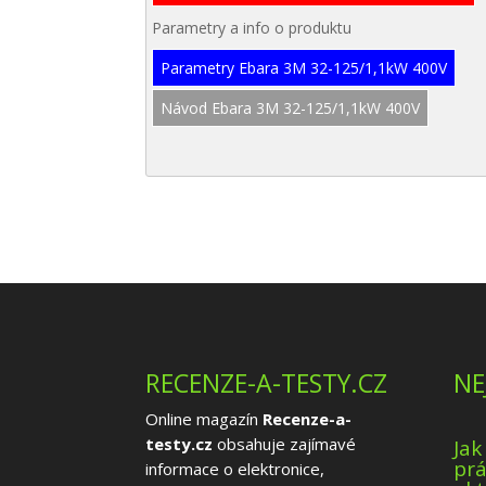
Parametry a info o produktu
Parametry Ebara 3M 32-125/1,1kW 400V
Návod Ebara 3M 32-125/1,1kW 400V
RECENZE-A-TESTY.CZ
NE
Online magazín
Recenze-a-
testy.cz
obsahuje zajímavé
Jak
prá
informace o elektronice,