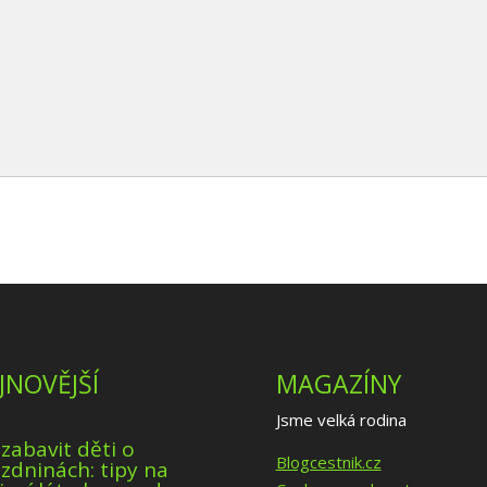
JNOVĚJŠÍ
MAGAZÍNY
Jsme velká rodina
 zabavit děti o
Blogcestnik.cz
zdninách: tipy na