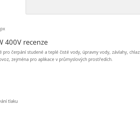
0px
W 400V recenze
ro čerpání studené a teplé čisté vody, úpravny vody, závlahy, chlaz
provoz, zejména pro aplikace v průmyslových prostředích.
vání tlaku