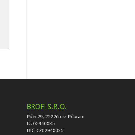
BROFI S.R.O.
Pičín 29, 25226 okr Příbram
IČ: 02940035
DIČ: CZ02940035