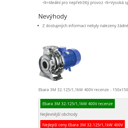
<li=Ideální pro nepřetržitý provoz <li=Vysoká 
Nevýhody
Z dostupných informací nebyly nalezeny žádn
Ebara 3M 32-125/1,1kW 400V recenze - 150x15
Ebara 3M 32-125/1,1kW 400V recenze
Nejlevnější obchody
Nejlepší ceny Ebara 3M 32-125/1,1kW 400V