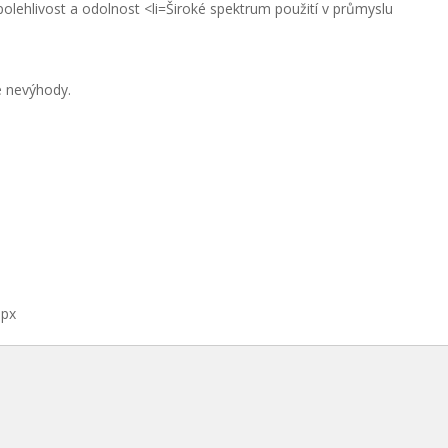
spolehlivost a odolnost <li=Široké spektrum použití v průmyslu
é nevýhody.
0px