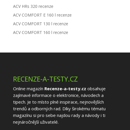
ACV HRs 320 recenze
ACV COMFORT E 160 l recenze
ACV COMFORT 130 l recenze
ACV COMFORT 160 l recenze
RECENZE-A-TESTY.CZ
Online magazín
Recenze-a-testy.cz
obsahuje
zajímavé informace o elektronice, návodech a
tipech. Je to místo plné inspirace, nejnovějších
trendů a odborných rad. Díky širokému tématu
magazínu si pro sebe najdou rady a návody i ti
nejnáročnější uživatelé.