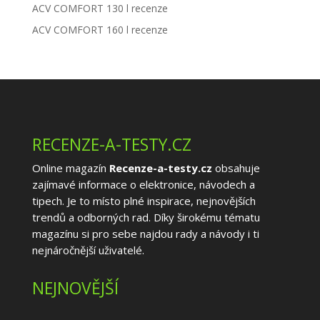
ACV COMFORT 130 l recenze
ACV COMFORT 160 l recenze
RECENZE-A-TESTY.CZ
Online magazín
Recenze-a-testy.cz
obsahuje
zajímavé informace o elektronice, návodech a
tipech. Je to místo plné inspirace, nejnovějších
trendů a odborných rad. Díky širokému tématu
magazínu si pro sebe najdou rady a návody i ti
nejnáročnější uživatelé.
NEJNOVĚJŠÍ