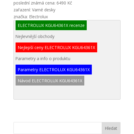
poslední známá cena: 6490 Kč
zařazení: Varné desky
značka: Electrolux
ELECTROLUX KGU64361X recenze
Nejlevnější obchody
Nejlepší ceny ELECTROLUX KGU64361X
Parametry a info o produktu
Parametry ELECTROLUX KGU64361X
Návod ELECTROLUX KGU64361X