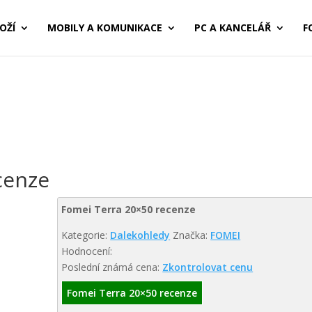
OŽÍ
MOBILY A KOMUNIKACE
PC A KANCELÁŘ
F
cenze
Fomei Terra 20×50 recenze
Kategorie:
Dalekohledy
Značka:
FOMEI
Hodnocení:
Poslední známá cena:
Zkontrolovat cenu
Fomei Terra 20×50 recenze