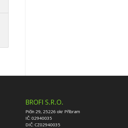
BROFI S.R.O.
Pičín 29, 25226 okr Příbram
IČ: 02940035
DIČ: CZ02940035