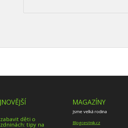
JNOVĚJŠÍ
MAGAZÍNY
Jsme velká rodina
 zabavit děti o
Blogcestnik.cz
zdninách: tipy na