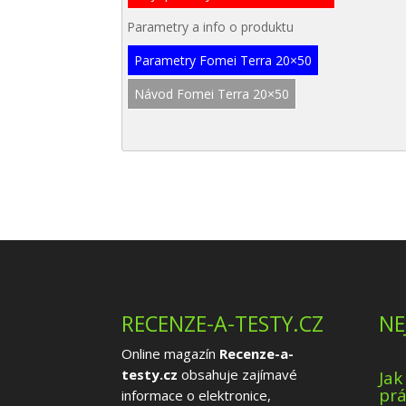
Parametry a info o produktu
Parametry Fomei Terra 20×50
Návod Fomei Terra 20×50
RECENZE-A-TESTY.CZ
NE
Online magazín
Recenze-a-
testy.cz
obsahuje zajímavé
Jak
prá
informace o elektronice,