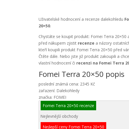
Uživatelské hodnocení a recenze dalekohledu
F
20×50
.
Chystáte se koupit produkt: Fomei Terra 20×50 a
před nákupem zjistit
recenze
a názory ostatníc
kteří koupili produkt Fomei Terra 20×50 před vá
Čtěte dále. Nebo jste již produkt zakoupili a chc
vlastní hodnocení či
recenzi na Fomei Terra 2
Fomei Terra 20×50 popis
poslední známá cena: 2345 Kč
zařazení: Dalekohledy
značka: FOMEI
Fomei Terra 20×50 recenze
Nejlevnější obchody
Nejlepší ceny Fomei Terra 20×50