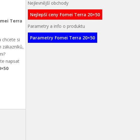
Nejlevnější obchody
Nejlepší ceny Fomei Terra 20×50
omei Terra
Parametry a info o produktu
Parametry Fomei Terra 20×50
 chcete si
h zákazníků,
mi?
ete napsat
0×50