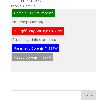
zařazení: Mrazničky
značka: Gorenje
Gorenje F492PW recenze
Nejlevnější obchody
Nejlepší ceny Gorenje F492PW
Parametry a info o produktu
Parametry Gorenje F492PW
Návod Gorenje F492PW