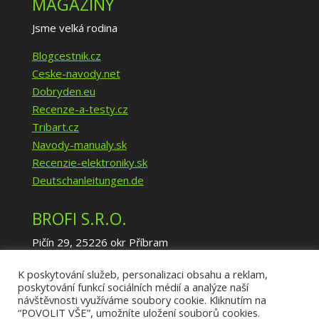
MAGAZÍNY
Jsme velká rodina
Blogcestnik.cz
Ceske-navody.net
Dobryden.eu
Recenze-a-testy.cz
Tribart.cz
Navody-manualy.sk
Recenzie-elektroniky.sk
Deutschanleitungen.de
BROFI S.R.O.
Pičín 29, 25226 okr Příbram
IČ: 02940035
K poskytování služeb, personalizaci obsahu a reklam,
DIČ: CZ02940035
poskytování funkcí sociálních médií a analýze naší
info@brofi.eu
návštěvnosti využíváme soubory cookie. Kliknutím na
https://www.brofi.eu/
“POVOLIT VŠE”, umožníte uložení souborů cookies.