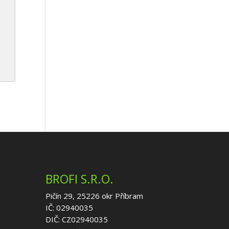
BROFI S.R.O.
Pičín 29, 25226 okr Příbram
IČ: 02940035
DIČ: CZ02940035