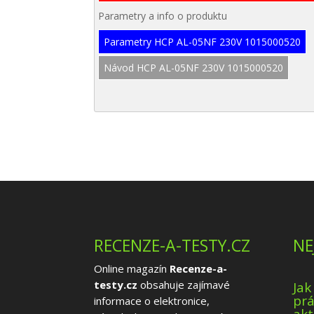
Parametry a info o produktu
Parametry HCP AL-05NF 230V 1015000520
Návod HCP AL-05NF 230V 1015000520
RECENZE-A-TESTY.CZ
NE
Online magazín
Recenze-a-
testy.cz
obsahuje zajímavé
Jak
prá
informace o elektronice,