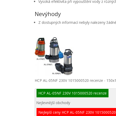
Vysoká efektivita při vypouštění vody z různý
Nevýhody
Z dostupných informací nebyly nalezeny žádn
HCP AL-05NF 230V 1015000520 recenze - 150x
HCP AL-05NF 230V 1015000520 recenze
Nejlevnější obchody
Nejlepší ceny HCP AL-05NF 230V 1015000520