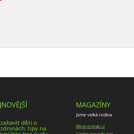
JNOVĚJŠÍ
MAGAZÍNY
Jsme velká rodina
 zabavit děti o
Blogcestnik.cz
zdninách: tipy na
Ceske-navody.net