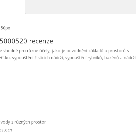
150px
15000520 recenze
vhodné pro různé účely, jako je odvodnění základů a prostorů s
u, vypouštění čistících nádrží, vypouštění rybníků, bazénů a nádrží
í vody z různých prostor
ostech