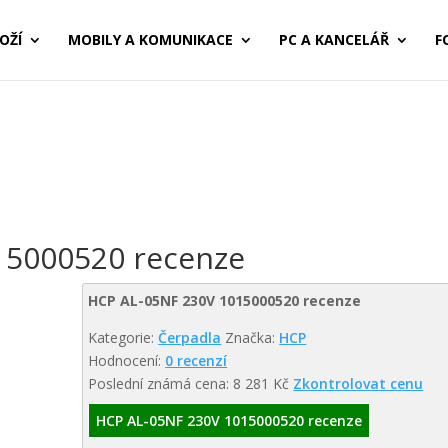
OŽÍ
MOBILY A KOMUNIKACE
PC A KANCELÁŘ
F
15000520 recenze
HCP AL-05NF 230V 1015000520 recenze
Kategorie:
Čerpadla
Značka:
HCP
Hodnocení:
0 recenzí
Poslední známá cena: 8 281 Kč
Zkontrolovat cenu
HCP AL-05NF 230V 1015000520 recenze