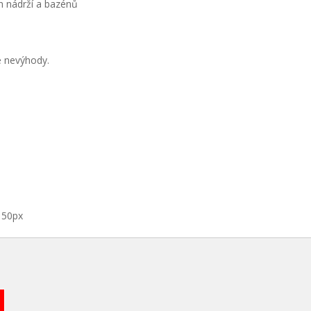
ch nádrží a bazénů
é nevýhody.
150px