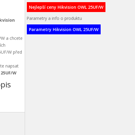
Nejlepší ceny Hikvision OWL 25UF/W
Parametry a info o produktu
kvision
Parametry Hikvision OWL 25UF/W
F/W a chcete
ích
 25UF/W před
ete napsat
L 25UF/W
pis