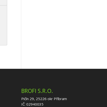
BROFI S.R.O.
Pičín 29, 25226 okr Příbram
IČ: 02940035