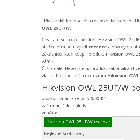
Uživatelské hodnocení a recenze dalekohledu
Hi
OWL 25UF/W
.
Chystáte se koupit produkt: Hikvision OWL 25U
si před nákupem zjistit
recenze
a názory ostatn
zákazníků, kteří koupili produkt Hikvision OWL
vámi?
Čtěte dále. Nebo jste již produkt zakoupili a chc
vlastní hodnocení či
recenzi na Hikvision OW
Hikvision OWL 25UF/W po
poslední známá cena: 53600 Kč
zařazení: Dalekohledy
značka:
Hikvision OWL 25UF/W recenze
Nejlevnější obchody