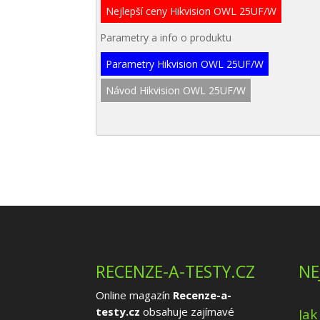
Nejlepší ceny Hikvision OWL 25UF/W
Parametry a info o produktu
Parametry Hikvision OWL 25UF/W
Návod Hikvision OWL 25UF/W
RECENZE-A-TESTY.CZ
NE
Online magazín
Recenze-a-
testy.cz
obsahuje zajímavé
Jak