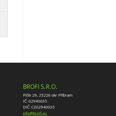
BROFI S.R.O.
Pičín 29, 25226 okr Příbram
IČ: 02940035
DIČ: CZ02940035
info@brofi.eu