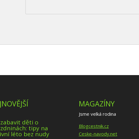
JNOVĚJŠÍ
MAGAZÍNY
Jsme velká rodina
 zabavit děti o
Blogcestnik.cz
zdninách: tipy na
ivní léto bez nudy
Ceske-navody.net