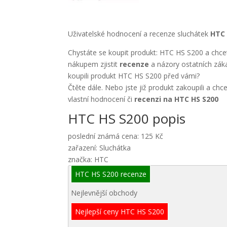
Uživatelské hodnocení a recenze sluchátek
HTC 
Chystáte se koupit produkt: HTC HS S200 a chce
nákupem zjistit
recenze
a názory ostatních záka
koupili produkt HTC HS S200 před vámi?
Čtěte dále. Nebo jste již produkt zakoupili a chc
vlastní hodnocení či
recenzi na HTC HS S200
HTC HS S200 popis
poslední známá cena: 125 Kč
zařazení: Sluchátka
značka: HTC
HTC HS S200 recenze
Nejlevnější obchody
Nejlepší ceny HTC HS S200