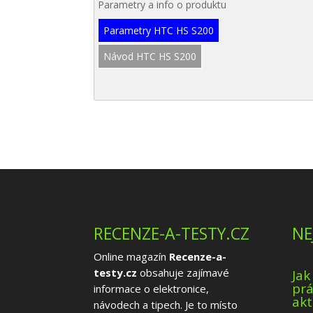
Parametry a info o produktu
Parametry HTC HS S200
Návod HTC HS S200
RECENZE-A-TESTY.CZ
NE
Online magazín
Recenze-a-
testy.cz
obsahuje zajímavé
Jak
prá
informace o elektronice,
akt
návodech a tipech. Je to místo