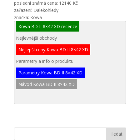
poslední známá cena: 12140 Kč
zařazení: Dalekohledy
značka: Kowa
Kowa BD II 8×42 XD recenze
Nejlevnější obchody
Nejlepší ceny Kowa BD II 8×42 XD
Parametry a info o produktu
Parametry Kowa BD II 8×42 XD
Návod Kowa BD II 8×42 XD