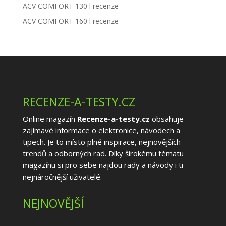
ACV COMFORT 130 l recenze
ACV COMFORT 160 l recenze
RECENZE-A-TESTY.CZ
Online magazín
Recenze-a-testy.cz
obsahuje
zajímavé informace o elektronice, návodech a
tipech. Je to místo plné inspirace, nejnovějších
trendů a odborných rad. Díky širokému tématu
magazínu si pro sebe najdou rady a návody i ti
nejnáročnější uživatelé.
NEJNOVĚJŠÍ