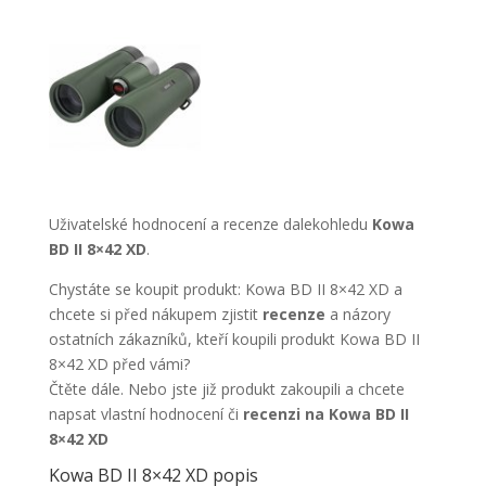
Uživatelské hodnocení a recenze dalekohledu
Kowa
BD II 8×42 XD
.
Chystáte se koupit produkt: Kowa BD II 8×42 XD a
chcete si před nákupem zjistit
recenze
a názory
ostatních zákazníků, kteří koupili produkt Kowa BD II
8×42 XD před vámi?
Čtěte dále. Nebo jste již produkt zakoupili a chcete
napsat vlastní hodnocení či
recenzi na Kowa BD II
8×42 XD
Kowa BD II 8×42 XD popis