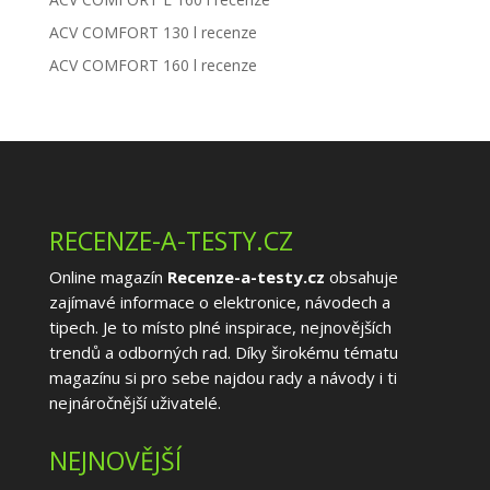
ACV COMFORT 130 l recenze
ACV COMFORT 160 l recenze
RECENZE-A-TESTY.CZ
Online magazín
Recenze-a-testy.cz
obsahuje
zajímavé informace o elektronice, návodech a
tipech. Je to místo plné inspirace, nejnovějších
trendů a odborných rad. Díky širokému tématu
magazínu si pro sebe najdou rady a návody i ti
nejnáročnější uživatelé.
NEJNOVĚJŠÍ