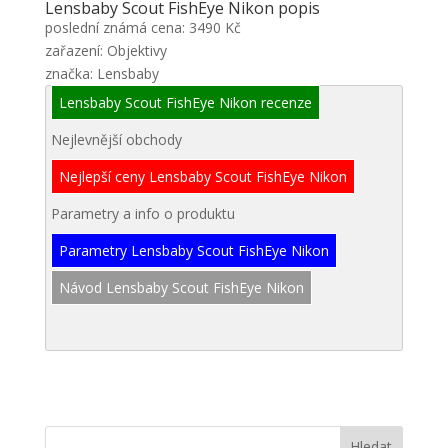
Lensbaby Scout FishEye Nikon popis
poslední známá cena: 3490 Kč
zařazení: Objektivy
značka: Lensbaby
Lensbaby Scout FishEye Nikon recenze
Nejlevnější obchody
Nejlepší ceny Lensbaby Scout FishEye Nikon
Parametry a info o produktu
Parametry Lensbaby Scout FishEye Nikon
Návod Lensbaby Scout FishEye Nikon