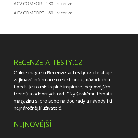
ACV COMFORT 130 l recenze
ACV COMFORT 160 l recenze
RECENZE-A-TESTY.CZ
Online magazín
Recenze-a-testy.cz
obsahuje
zajímavé informace o elektronice, návodech a
tipech. Je to místo plné inspirace, nejnovějších
trendů a odborných rad. Díky širokému tématu
magazínu si pro sebe najdou rady a návody i ti
nejnáročnější uživatelé.
NEJNOVĚJŠÍ