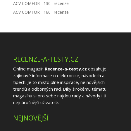
ACV COMFORT 130 l recenze
ACV COMFORT 160 l recenze
RECENZE-A-TESTY.CZ
Online magazín
Recenze-a-testy.cz
obsahuje
zajímavé informace o elektronice, návodech a
tipech. Je to místo plné inspirace, nejnovějších
trendů a odborných rad. Díky širokému tématu
magazínu si pro sebe najdou rady a návody i ti
nejnáročnější uživatelé.
NEJNOVĚJŠÍ