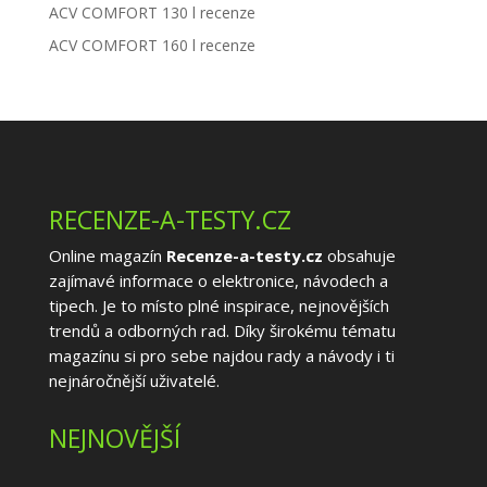
ACV COMFORT 130 l recenze
ACV COMFORT 160 l recenze
RECENZE-A-TESTY.CZ
Online magazín
Recenze-a-testy.cz
obsahuje
zajímavé informace o elektronice, návodech a
tipech. Je to místo plné inspirace, nejnovějších
trendů a odborných rad. Díky širokému tématu
magazínu si pro sebe najdou rady a návody i ti
nejnáročnější uživatelé.
NEJNOVĚJŠÍ