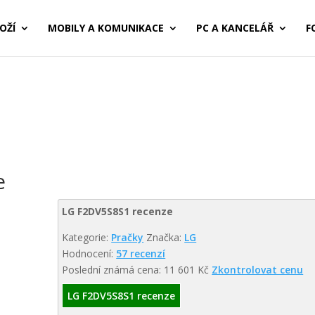
OŽÍ
MOBILY A KOMUNIKACE
PC A KANCELÁŘ
F
e
LG F2DV5S8S1 recenze
Kategorie:
Pračky
Značka:
LG
Hodnocení:
57 recenzí
Poslední známá cena: 11 601 Kč
Zkontrolovat cenu
LG F2DV5S8S1 recenze