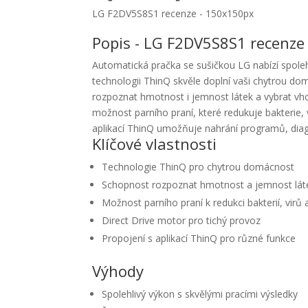
LG F2DV5S8S1 recenze - 150x150px
Popis - LG F2DV5S8S1 recenze
Automatická pračka se sušičkou LG nabízí spolehl
technologii ThinQ skvěle doplní vaši chytrou do
rozpoznat hmotnost i jemnost látek a vybrat vho
možnost parního praní, které redukuje bakterie, v
aplikací ThinQ umožňuje nahrání programů, diag
Klíčové vlastnosti
Technologie ThinQ pro chytrou domácnost
Schopnost rozpoznat hmotnost a jemnost lát
Možnost parního praní k redukci bakterií, virů
Direct Drive motor pro tichý provoz
Propojení s aplikací ThinQ pro různé funkce
Výhody
Spolehlivý výkon s skvělými pracími výsledky