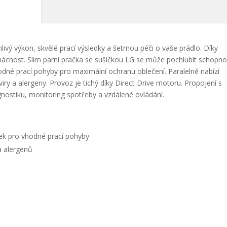
ivý výkon, skvělé prací výsledky a šetrnou péči o vaše prádlo. Díky
mácnost. Slim parní pračka se sušičkou LG se může pochlubit schopno
dné prací pohyby pro maximální ochranu oblečení. Paralelně nabízí
iry a alergeny. Provoz je tichý díky Direct Drive motoru. Propojení s
nostiku, monitoring spotřeby a vzdálené ovládání.
ek pro vhodné prací pohyby
 a alergenů