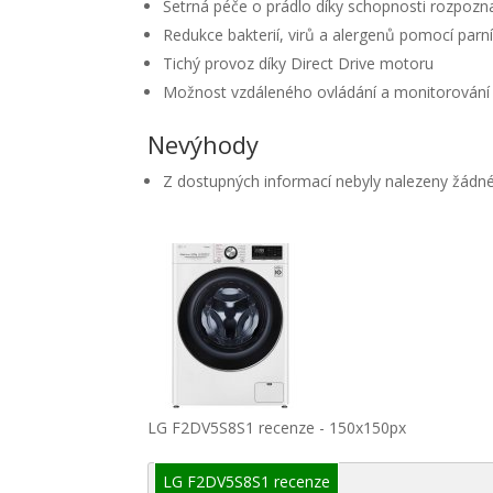
Šetrná péče o prádlo díky schopnosti rozpozn
Redukce bakterií, virů a alergenů pomocí parn
Tichý provoz díky Direct Drive motoru
Možnost vzdáleného ovládání a monitorování 
Nevýhody
Z dostupných informací nebyly nalezeny žádn
LG F2DV5S8S1 recenze - 150x150px
LG F2DV5S8S1 recenze