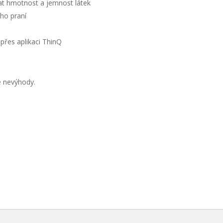
at hmotnost a jemnost látek
ího praní
přes aplikaci ThinQ
é nevýhody.