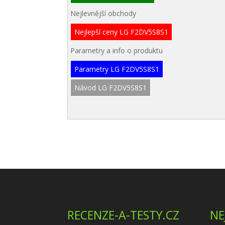
Nejlevnější obchody
Nejlepší ceny LG F2DV5S8S1
Parametry a info o produktu
Parametry LG F2DV5S8S1
Návod LG F2DV5S8S1
RECENZE-A-TESTY.CZ
NE