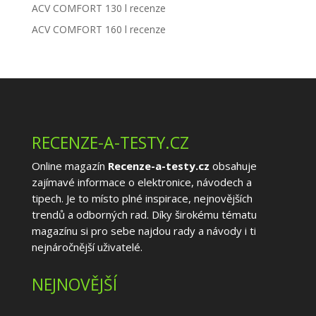
ACV COMFORT 130 l recenze
ACV COMFORT 160 l recenze
RECENZE-A-TESTY.CZ
Online magazín
Recenze-a-testy.cz
obsahuje
zajímavé informace o elektronice, návodech a
tipech. Je to místo plné inspirace, nejnovějších
trendů a odborných rad. Díky širokému tématu
magazínu si pro sebe najdou rady a návody i ti
nejnáročnější uživatelé.
NEJNOVĚJŠÍ