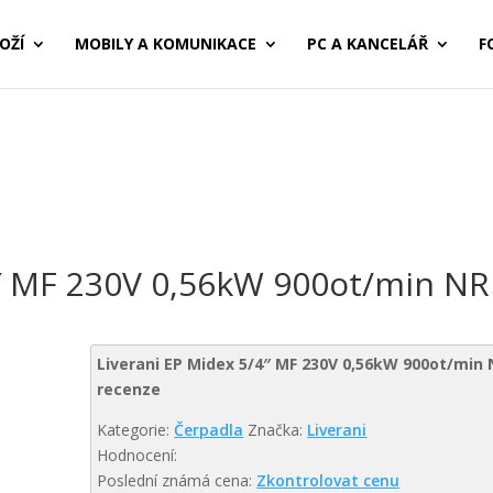
OŽÍ
MOBILY A KOMUNIKACE
PC A KANCELÁŘ
F
″ MF 230V 0,56kW 900ot/min NR 
Liverani EP Midex 5/4″ MF 230V 0,56kW 900ot/min 
recenze
Kategorie:
Čerpadla
Značka:
Liverani
Hodnocení:
Poslední známá cena:
Zkontrolovat cenu