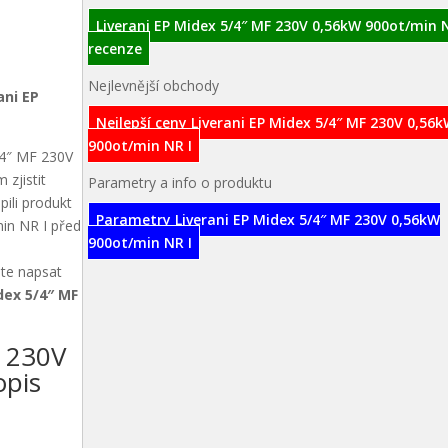
Liverani EP Midex 5/4″ MF 230V 0,56kW 900ot/min N
recenze
Nejlevnější obchody
ani EP
Nejlepší ceny Liverani EP Midex 5/4″ MF 230V 0,56
900ot/min NR I
5/4″ MF 230V
zjistit
Parametry a info o produktu
pili produkt
Parametry Liverani EP Midex 5/4″ MF 230V 0,56kW
in NR I před
900ot/min NR I
ete napsat
dex 5/4″ MF
F 230V
opis