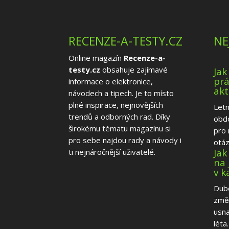
RECENZE-A-TESTY.CZ
NE
Online magazín
Recenze-a-
testy.cz
obsahuje zajímavé
Jak
prá
informace o elektronice,
akt
návodech a tipech. Je to místo
plné inspirace, nejnovějších
Letn
trendů a odborných rad. Díky
obd
širokému tématu magazínu si
pro 
pro sebe najdou rady a návody i
otázk
Jak
ti nejnáročnější uživatelé.
na 
v 
Dube
změ
usna
léta. 