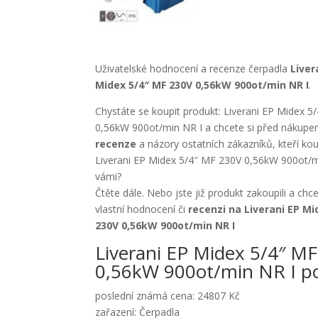
Uživatelské hodnocení a recenze čerpadla
Liver
Midex 5/4″ MF 230V 0,56kW 900ot/min NR I
.
Chystáte se koupit produkt: Liverani EP Midex 
0,56kW 900ot/min NR I a chcete si před nákupem 
recenze
a názory ostatních zákazníků, kteří kou
Liverani EP Midex 5/4″ MF 230V 0,56kW 900ot/m
vámi?
Čtěte dále. Nebo jste již produkt zakoupili a chc
vlastní hodnocení či
recenzi na Liverani EP Mi
230V 0,56kW 900ot/min NR I
Liverani EP Midex 5/4″ M
0,56kW 900ot/min NR I p
poslední známá cena: 24807 Kč
zařazení: Čerpadla