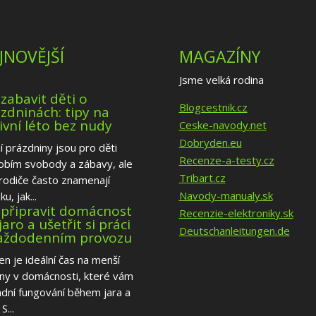
JNOVĚJŠÍ
MAGAZÍNY
Jsme velká rodina
 zabavit děti o
Blogcestnik.cz
zdninách: tipy na
ivní léto bez nudy
Ceske-navody.net
Dobryden.eu
í prázdniny jsou pro děti
Recenze-a-testy.cz
obím svobody a zábavy, ale
Tribart.cz
rodiče často znamenají
Navody-manualy.sk
u, jak...
 připravit domácnost
Recenzie-elektroniky.sk
jaro a ušetřit si práci
Deutschanleitungen.de
každodenním provozu
n je ideální čas na menší
ny v domácnosti, které vám
dní fungování během jara a
S...