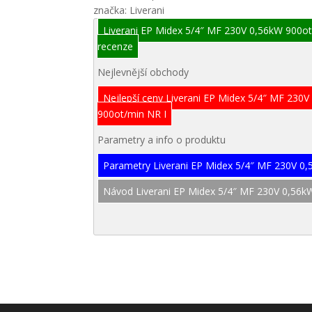
značka: Liverani
Liverani EP Midex 5/4″ MF 230V 0,56kW 900ot
recenze
Nejlevnější obchody
Nejlepší ceny Liverani EP Midex 5/4″ MF 230
900ot/min NR I
Parametry a info o produktu
Parametry Liverani EP Midex 5/4″ MF 230V 0
Návod Liverani EP Midex 5/4″ MF 230V 0,56k