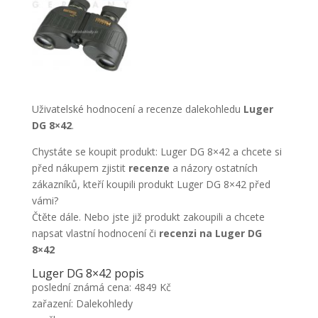
Uživatelské hodnocení a recenze dalekohledu
Luger
DG 8×42
.
Chystáte se koupit produkt: Luger DG 8×42 a chcete si
před nákupem zjistit
recenze
a názory ostatních
zákazníků, kteří koupili produkt Luger DG 8×42 před
vámi?
Čtěte dále. Nebo jste již produkt zakoupili a chcete
napsat vlastní hodnocení či
recenzi na Luger DG
8×42
Luger DG 8×42 popis
poslední známá cena: 4849 Kč
zařazení: Dalekohledy