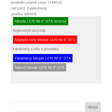
poslední známá cena: 13490 Kč
zařazení: Dalekohledy
značka: MEADE
Meade LX70 R6 6” OTA recenze
Nejlevnější obchody
Nejlepší ceny Meade LX70 R6 6” OTA
Parametry a info o produktu
Parametry Meade LX70 R6 6” OTA
Návod Meade LX70 R6 6” OTA