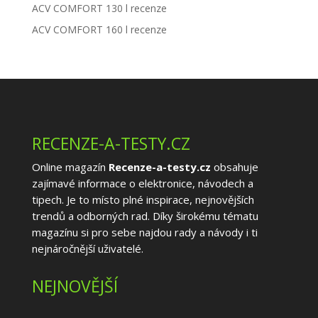
ACV COMFORT 130 l recenze
ACV COMFORT 160 l recenze
RECENZE-A-TESTY.CZ
Online magazín
Recenze-a-testy.cz
obsahuje
zajímavé informace o elektronice, návodech a
tipech. Je to místo plné inspirace, nejnovějších
trendů a odborných rad. Díky širokému tématu
magazínu si pro sebe najdou rady a návody i ti
nejnáročnější uživatelé.
NEJNOVĚJŠÍ